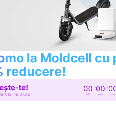
mo la Moldcell cu
% reducere!
ește-te!
00
:
00
:
0
ână la: 19.07.26
zile
ore
minut