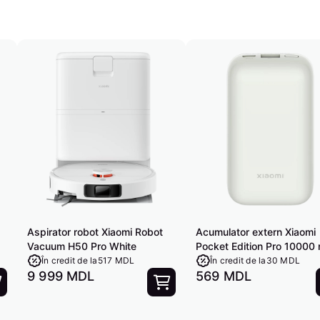
Aspirator robot Xiaomi Robot
Acumulator extern Xiaomi
Vacuum H50 Pro White
Pocket Edition Pro 10000
33 W Ivory
În credit de la
517 MDL
În credit de la
30 MDL
9 999 MDL
569 MDL