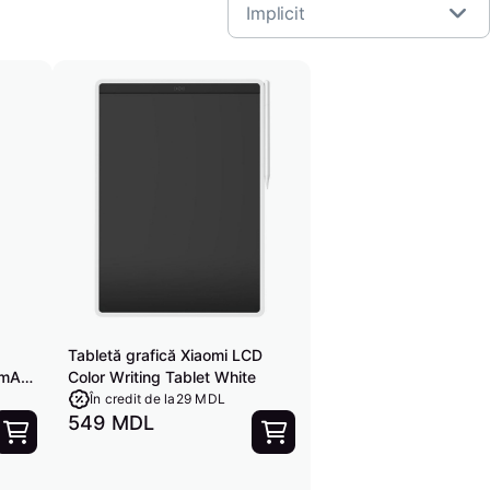
Implicit
Tabletă grafică Xiaomi LCD
 mAh
Color Writing Tablet White
În credit de la
29 MDL
549 MDL