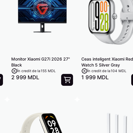
Monitor Xiaomi G27i 2026 27"
Ceas inteligent Xiaomi Re
Black
Watch 5 Silver Gray
În credit de la
155 MDL
În credit de la
104 MDL
2 999 MDL
1 999 MDL