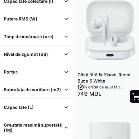
Capacitate colectare (l)
Putere RMS (W)
Timp de încărcare (ore)
Nivel de zgomot (dB)
Porturi
Căști fără fir Xiaomi Redmi
Buds 5 White
În credit de la
39 MDL
Suprafața de curățare (m2)
749 MDL
Capacitate (L)
Greutate maximă suportată 
(kg)