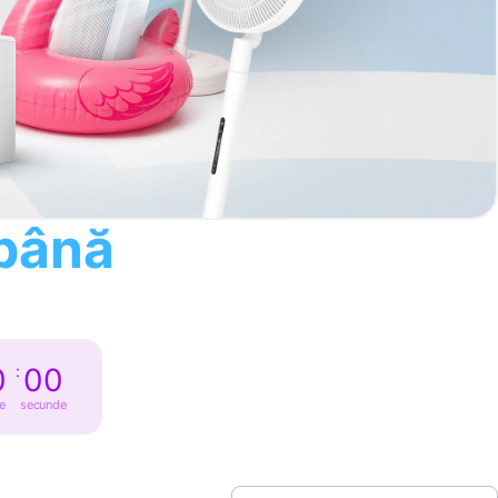
 până
0
:
00
e
secunde