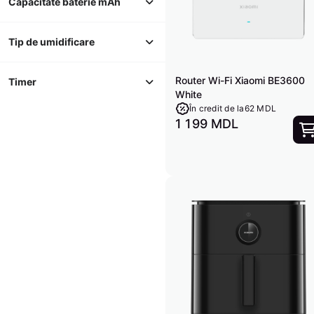
Capacitate baterie mAh
Tip de umidificare
Router Wi-Fi Xiaomi BE3600
Timer
White
În credit de la
62 MDL
1 199 MDL