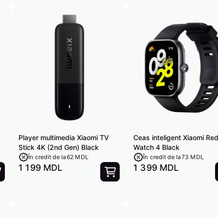
Player multimedia Xiaomi TV
Ceas inteligent Xiaomi Re
Stick 4K (2nd Gen) Black
Watch 4 Black
În credit de la
62 MDL
În credit de la
73 MDL
1 199 MDL
1 399 MDL