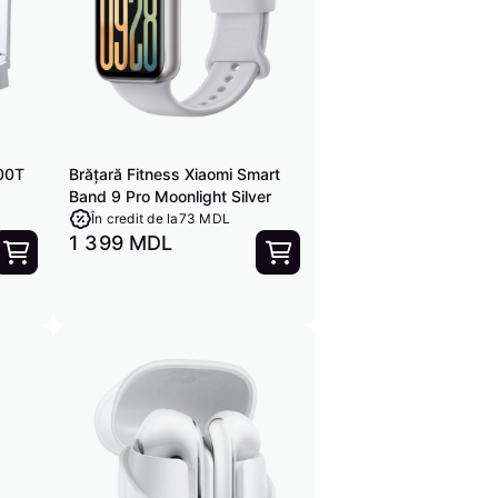
000T
Brățară Fitness Xiaomi Smart
Band 9 Pro Moonlight Silver
În credit de la
73 MDL
1 399 MDL