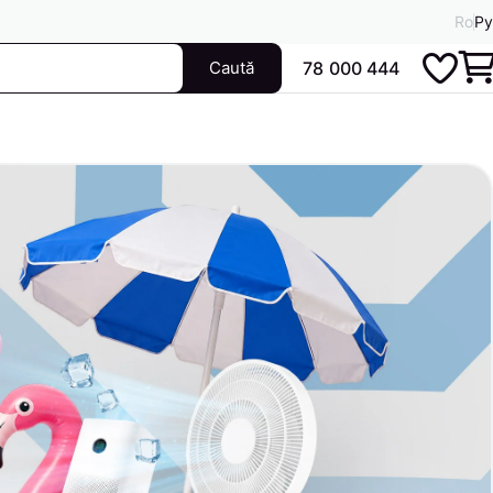
Ro
Ру
Caută
78 000 444