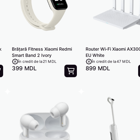
k
Brățară Fitness Xiaomi Redmi
Router Wi-Fi Xiaomi AX3
Smart Band 2 Ivory
EU White
În credit de la
21 MDL
În credit de la
47 MDL
399 MDL
899 MDL