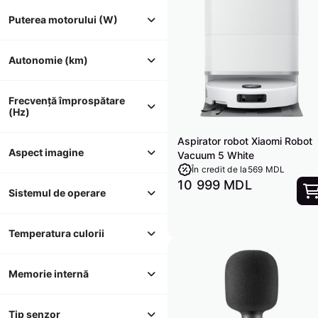
Puterea motorului (W)
Autonomie (km)
Frecvență împrospătare 
(Hz)
Aspirator robot Xiaomi Robot
Aspect imagine
Vacuum 5 White
În credit de la
569 MDL
10 999 MDL
Sistemul de operare
Temperatura culorii
Memorie internă
Tip senzor