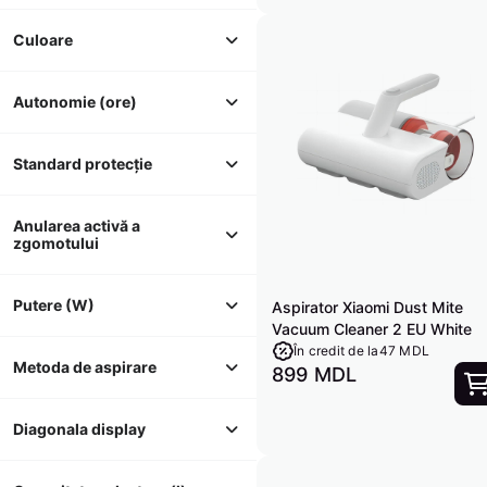
Culoare
Autonomie (ore)
Standard protecție
Anularea activă a 
zgomotului
Putere (W)
Aspirator Xiaomi Dust Mite
Vacuum Cleaner 2 EU White
În credit de la
47 MDL
Metoda de aspirare
899 MDL
Diagonala display