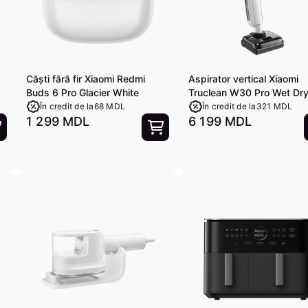
Căști fără fir Xiaomi Redmi
Aspirator vertical Xiaomi
Buds 6 Pro Glacier White
Truclean W30 Pro Wet Dr
Vacuum White
În credit de la
68 MDL
În credit de la
321 MDL
1 299 MDL
6 199 MDL