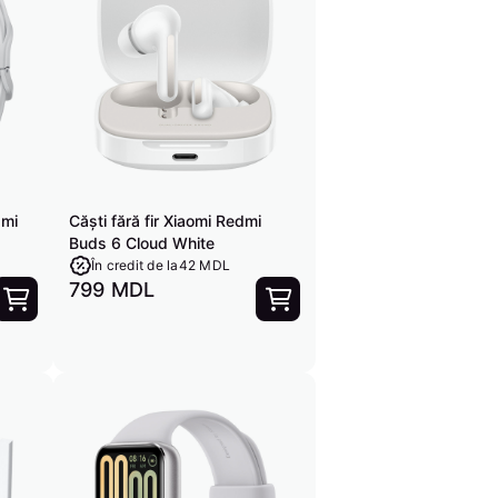
dmi
Căști fără fir Xiaomi Redmi
Buds 6 Cloud White
În credit de la
42 MDL
799 MDL