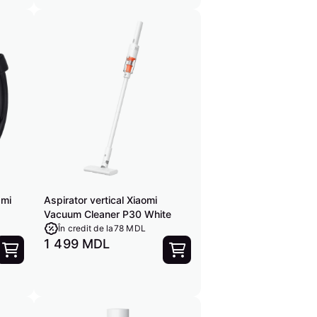
dmi
Aspirator vertical Xiaomi
Vacuum Cleaner P30 White
În credit de la
78 MDL
1 499 MDL