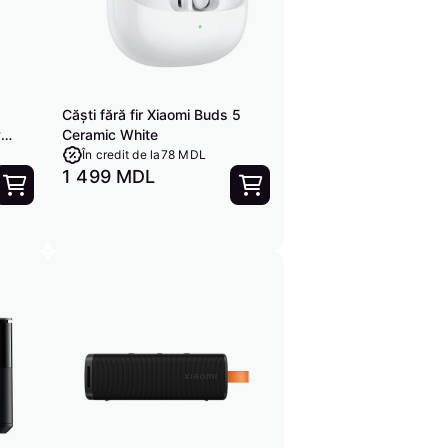
Căști fără fir Xiaomi Buds 5
y
Ceramic White
În credit de la
78 MDL
1 499 MDL