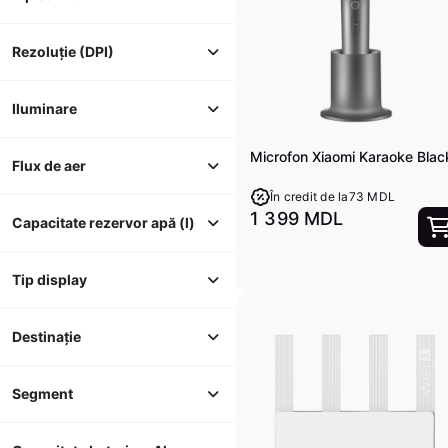
Rezoluție (DPI)
Iluminare
Microfon Xiaomi Karaoke Blac
Flux de aer
În credit de la
73 MDL
1 399 MDL
Capacitate rezervor apă (l)
Tip display
Destinație
Segment