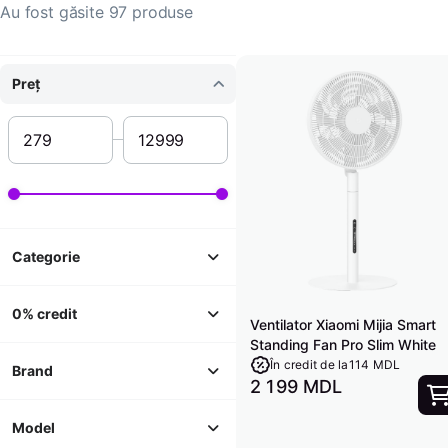
Au fost găsite 97 produse
Preț
Categorie
0% credit
Ventilator Xiaomi Mijia Smart
Standing Fan Pro Slim White
În credit de la
114 MDL
Brand
2 199 MDL
Model