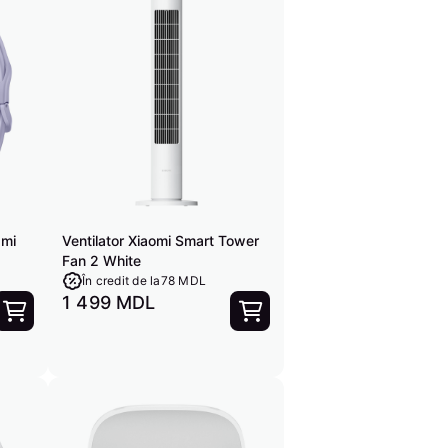
dmi
Ventilator Xiaomi Smart Tower
Fan 2 White
În credit de la
78 MDL
1 499 MDL