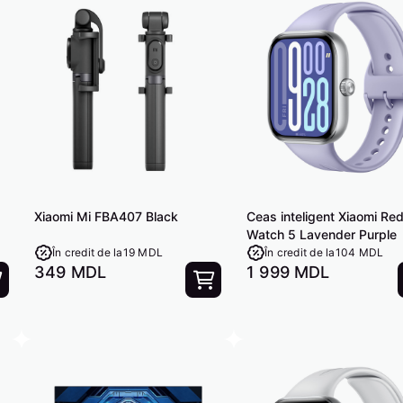
Xiaomi Mi FBA407 Black
Ceas inteligent Xiaomi Re
Watch 5 Lavender Purple
În credit de la
19 MDL
În credit de la
104 MDL
349 MDL
1 999 MDL