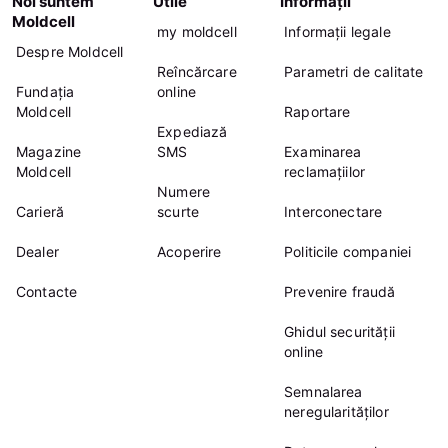
Noi suntem
Utile
Informații
Moldcell
my moldcell
Informații legale
Despre Moldcell
Reîncărcare
Parametri de calitate
Fundația
online
Moldcell
Raportare
Expediază
Magazine
SMS
Examinarea
Moldcell
reclamațiilor
Numere
Carieră
scurte
Interconectare
Dealer
Acoperire
Politicile companiei
Contacte
Prevenire fraudă
Ghidul securității
online
Semnalarea
neregularităților