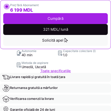
Preț fără Abonament
6 199 MDL
Cumpără
321 MDL/ lună
Solicită apel
Autonomie
Capacitate colectare (l)
40 min
1.0
Metoda de aspirare
Umedă, Uscată
Toate specificațiile
Livrare rapidă și gratuită în toată țara
Returnarea gratuită a mărfurilor
Verificarea comenzii la livrare
Garanție oficială de 24 de luni