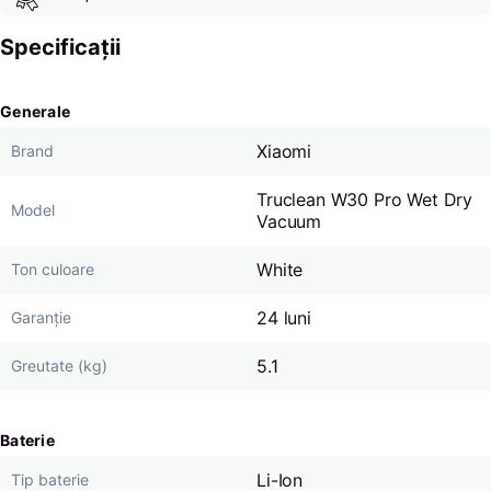
Specificații
Generale
Xiaomi
Brand
Truclean W30 Pro Wet Dry
Model
Vacuum
White
Ton culoare
24 luni
Garanție
5.1
Greutate (kg)
Baterie
Li-Ion
Tip baterie