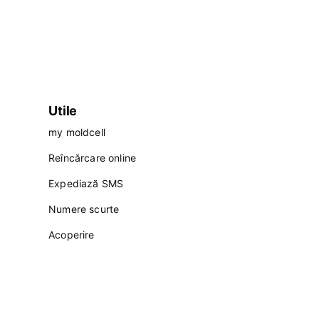
Utile
my moldcell
Reîncărcare online
Expediază SMS
Numere scurte
Acoperire