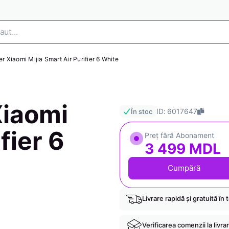
er Xiaomi Mijia Smart Air Purifier 6 White
Xiaomi
ID: 6017647
În stoc
fier 6
Preț fără Abonament
3 499 MDL
Cumpără
Livrare rapidă și gratuită în 
Verificarea comenzii la livra