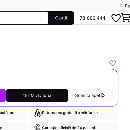
Ro
Ру
Caută
78 000 444
181 MDL/ lună
Solicită apel
toată țara
Returnarea gratuită a mărfurilor
re
Garanție oficială de 24 de luni