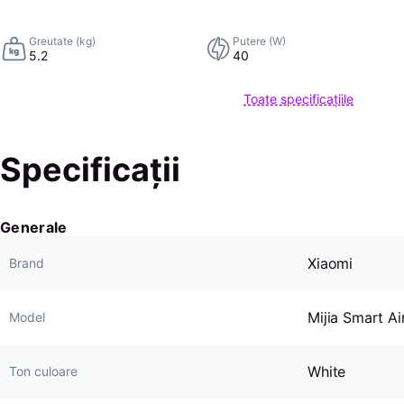
Greutate (kg)
Putere (W)
5.2
40
Toate specificațiile
Specificații
Generale
Xiaomi
Brand
Mijia Smart Air
Model
White
Ton culoare