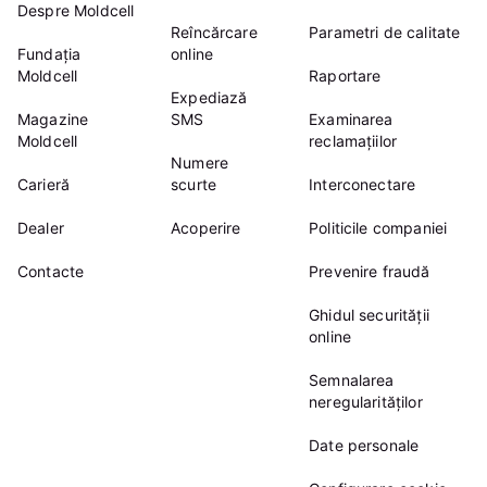
Despre Moldcell
Reîncărcare
Parametri de calitate
Fundația
online
Moldcell
Raportare
Expediază
Magazine
SMS
Examinarea
Moldcell
reclamațiilor
Numere
Carieră
scurte
Interconectare
Dealer
Acoperire
Politicile companiei
Contacte
Prevenire fraudă
Ghidul securității
online
Semnalarea
neregularităților
Date personale