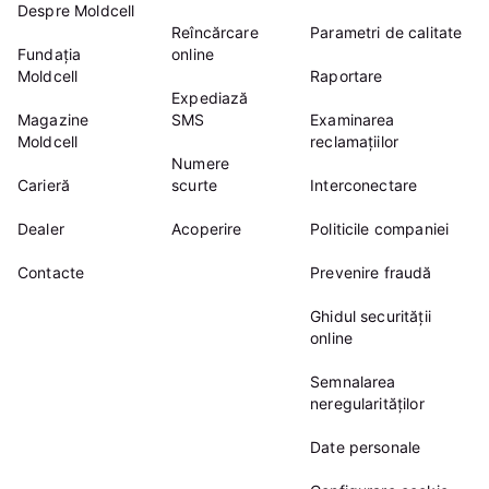
Despre Moldcell
Reîncărcare
Parametri de calitate
Fundația
online
Moldcell
Raportare
Expediază
Magazine
SMS
Examinarea
Moldcell
reclamațiilor
Numere
Carieră
scurte
Interconectare
Dealer
Acoperire
Politicile companiei
Contacte
Prevenire fraudă
Ghidul securității
online
Semnalarea
neregularităților
Date personale