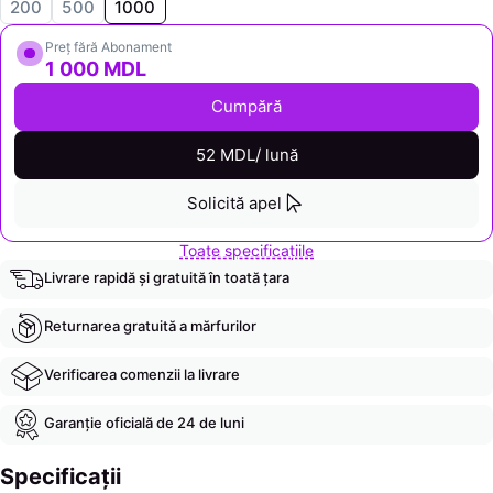
200
500
1000
Preț fără Abonament
1 000 MDL
Cumpără
52 MDL/ lună
Solicită apel
Toate specificațiile
Livrare rapidă și gratuită în toată țara
Returnarea gratuită a mărfurilor
Verificarea comenzii la livrare
Garanție oficială de 24 de luni
Specificații