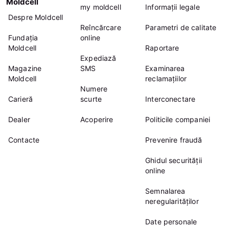
Moldcell
my moldcell
Informații legale
Despre Moldcell
Reîncărcare
Parametri de calitate
Fundația
online
Moldcell
Raportare
Expediază
Magazine
SMS
Examinarea
Moldcell
reclamațiilor
Numere
Carieră
scurte
Interconectare
Dealer
Acoperire
Politicile companiei
Contacte
Prevenire fraudă
Ghidul securității
online
Semnalarea
neregularităților
Date personale