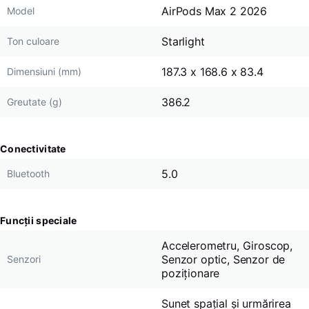
AirPods Max 2 2026
Model
Starlight
Ton culoare
187.3 x 168.6 x 83.4
Dimensiuni (mm)
386.2
Greutate (g)
Conectivitate
5.0
Bluetooth
Funcții speciale
Accelerometru, Giroscop,
Senzor optic, Senzor de
Senzori
poziționare
Sunet spațial și urmărirea