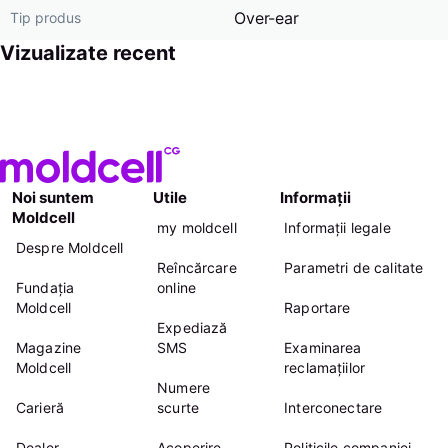
Over-ear
Tip produs
Vizualizate recent
Noi suntem
Utile
Informații
Moldcell
my moldcell
Informații legale
Despre Moldcell
Reîncărcare
Parametri de calitate
Fundația
online
Moldcell
Raportare
Expediază
Magazine
SMS
Examinarea
Moldcell
reclamațiilor
Numere
Carieră
scurte
Interconectare
Dealer
Acoperire
Politicile companiei