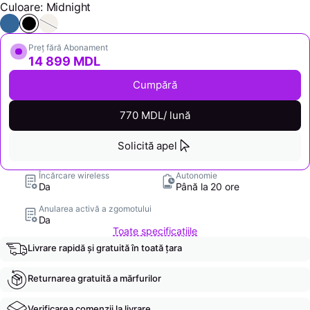
Culoare: Midnight
Preț fără Abonament
14 899 MDL
Cumpără
770 MDL/ lună
Solicită apel
Încărcare wireless
Autonomie
Da
Până la 20 ore
Anularea activă a zgomotului
Da
Toate specificațiile
Livrare rapidă și gratuită în toată țara
Returnarea gratuită a mărfurilor
Verificarea comenzii la livrare