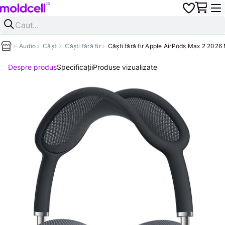
Audio
Căști
Căști fără fir
Căști fără fir Apple AirPods Max 2 2026
Despre produs
Specificații
Produse vizualizate