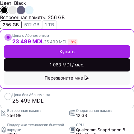
Цвет: Black
Встроенная память: 256 GB
256 GB
512 GB
1 TB
Цена с Абонементом
23 499 MDL
25 499 MDL
-8%
Купить
1 063 MDL/ мес.
Перезвоните мне
Цена без Абонемента
25 499 MDL
Встроенная память
Оперативная память
256 GB
12 GB
Поддержка технологии быстрой
CPU
Qualcomm Snapdragon 8
зарядки