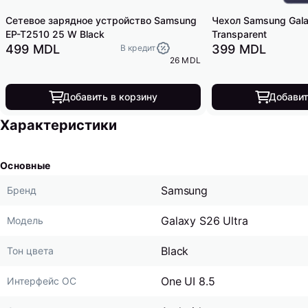
Сетевое зарядное устройство Samsung
Чехол Samsung Gala
EP-T2510 25 W Black
Transparent
499 MDL
399 MDL
В кредит
26 MDL
Добавить в корзину
Добавит
Характеристики
Основные
Samsung
Бренд
Galaxy S26 Ultra
Модель
Black
Тон цвета
One UI 8.5
Интерфейс ОС