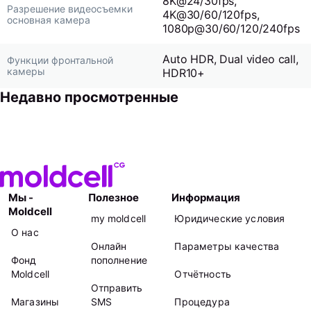
8K@24/30fps,
Разрешение видеосъемки
4K@30/60/120fps,
основная камера
1080p@30/60/120/240fps
Auto HDR, Dual video call,
Функции фронтальной
камеры
HDR10+
Недавно просмотренные
Мы -
Полезное
Информация
Moldcell
my moldcell
Юридические условия
О нас
Онлайн
Параметры качества
Фонд
пополнение
Moldcell
Отчётность
Отправить
Магазины
SMS
Процедура