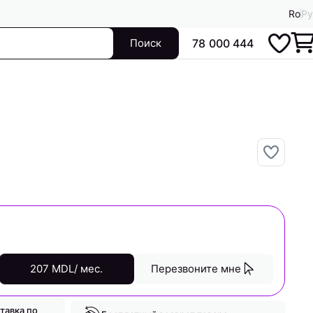
Ro
Ру
Поиск
78 000 444
207 MDL/ мес.
Перезвоните мне
тавка по