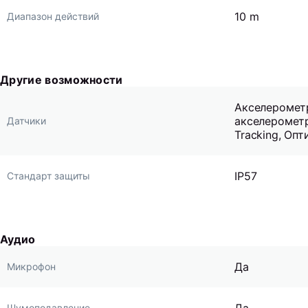
10 m
Диапазон действий
Другие возможности
Акселеромет
акселерометр
Датчики
Tracking, Оп
IP57
Стандарт защиты
Аудио
Да
Микрофон
Шумоподавление