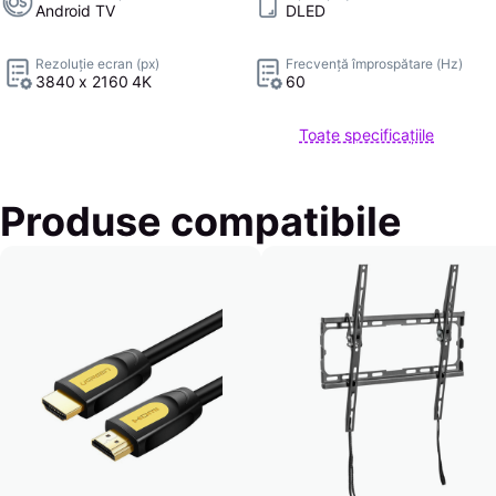
Android TV
DLED
Rezoluție ecran (px)
Frecvență împrospătare (Hz)
3840 x 2160 4K
60
Toate specificațiile
Produse compatibile