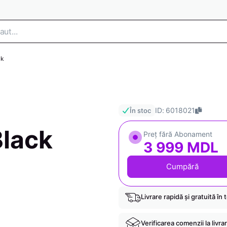
ck
ID: 6018021
În stoc
lack
Preț fără Abonament
3 999 MDL
Cumpără
Livrare rapidă și gratuită în 
Verificarea comenzii la livra