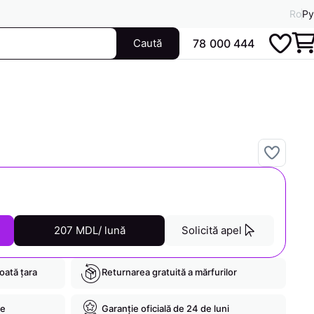
Ro
Ру
Caută
78 000 444
207 MDL/ lună
Solicită apel
toată țara
Returnarea gratuită a mărfurilor
re
Garanție oficială de 24 de luni