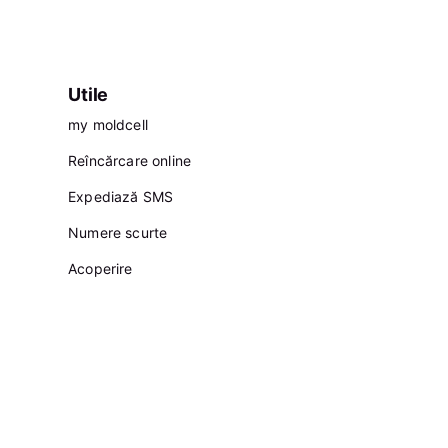
Utile
my moldcell
Reîncărcare online
Expediază SMS
Numere scurte
Acoperire