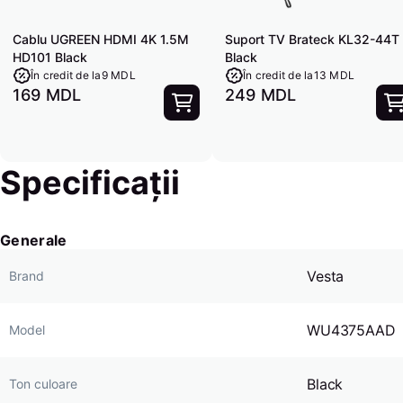
Cablu UGREEN HDMI 4K 1.5M
Suport TV Brateck KL32-44T
HD101 Black
Black
În credit de la
9 MDL
În credit de la
13 MDL
169 MDL
249 MDL
Specificații
Generale
Vesta
Brand
WU4375AAD
Model
Black
Ton culoare