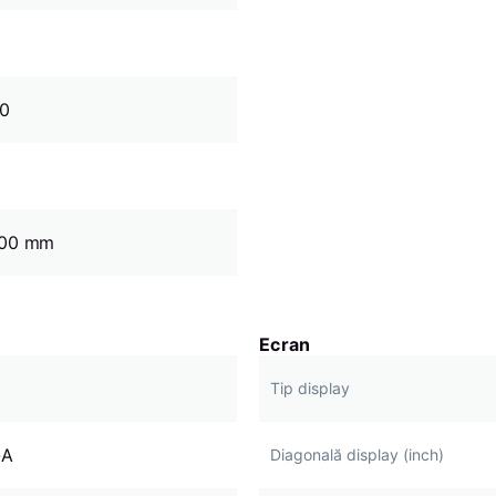
60
200 mm
Ecran
Tip display
-A
Diagonală display (inch)