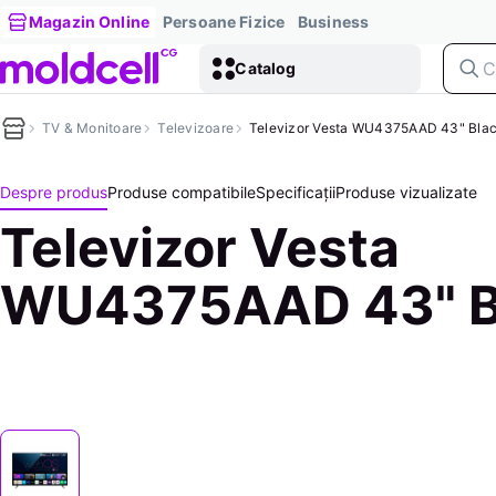
Magazin Online
Persoane Fizice
Business
Catalog
TV & Monitoare
Televizoare
Televizor Vesta WU4375AAD 43" Bla
Despre produs
Produse compatibile
Specificații
Produse vizualizate
Televizor Vesta
WU4375AAD 43" B