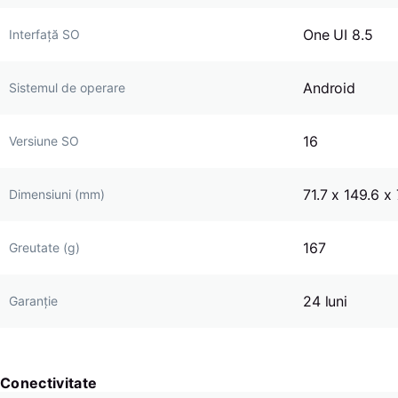
One UI 8.5
Interfață SO
Android
Sistemul de operare
16
Versiune SO
71.7 x 149.6 x 
Dimensiuni (mm)
167
Greutate (g)
24 luni
Garanție
Conectivitate