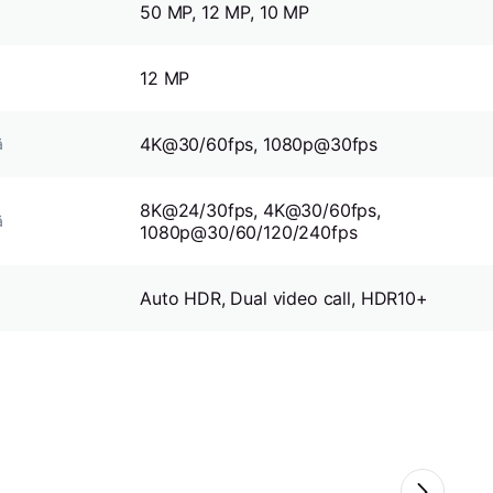
50 MP, 12 MP, 10 MP
12 MP
4K@30/60fps, 1080p@30fps
ă
8K@24/30fps, 4K@30/60fps,
ă
1080p@30/60/120/240fps
Auto HDR, Dual video call, HDR10+