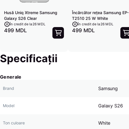
Husă Uniq Xtreme Samsung
Încărcător rețea Samsung EP-
Galaxy S26 Clear
T2510 25 W White
În credit de la
26 MDL
În credit de la
26 MDL
499 MDL
499 MDL
Specificații
Generale
Samsung
Brand
Galaxy S26
Model
White
Ton culoare