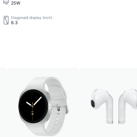
25W
Diagonală display (inch)
6.3