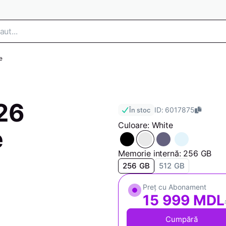
e
26
ID: 6017875
În stoc
Culoare: White
e
Memorie internă: 256 GB
256 GB
512 GB
Preț cu Abonament
15 999 MDL
Cumpără