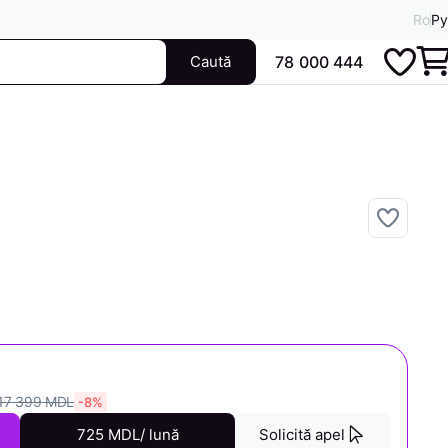
Ro
Ру
Caută
78 000 444
17 399 MDL
-8%
725 MDL/ lună
Solicită apel