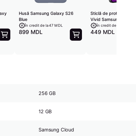
laxy
Husă Samsung Galaxy S26
Sticlă de protecție Uni
Blue
Vivid Samsung Galaxy
În credit de la
47 MDL
În credit de la
24 MDL
899 MDL
449 MDL
256 GB
12 GB
Samsung Cloud