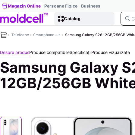
Magazin Online
Persoane Fizice
Business
Catalog
Telefoane
Smartphone-uri
Samsung Galaxy S26 12GB/256GB Whit
Despre produs
Produse compatibile
Specificații
Produse vizualizate
Samsung Galaxy S
12GB/256GB Whit