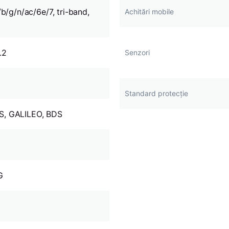
/b/g/n/ac/6e/7, tri-band,
Achitări mobile
.2
Senzori
Standard protecție
, GALILEO, BDS
G