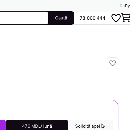
Ro
Ру
Caută
78 000 444
476 MDL/ lună
Solicită apel