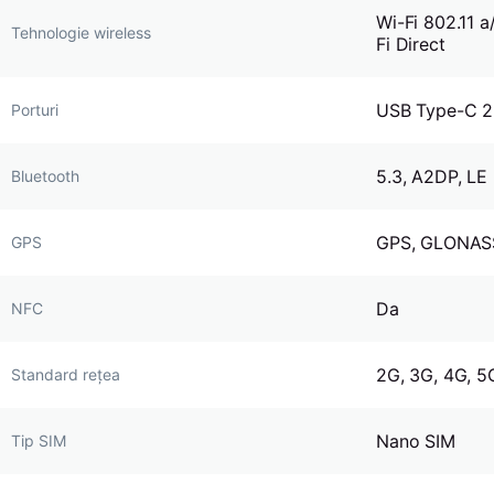
Wi-Fi 802.11 a
Tehnologie wireless
Fi Direct
USB Type-C 2
Porturi
5.3, A2DP, LE
Bluetooth
GPS, GLONASS
GPS
Da
NFC
2G, 3G, 4G, 5
Standard rețea
Nano SIM
Tip SIM