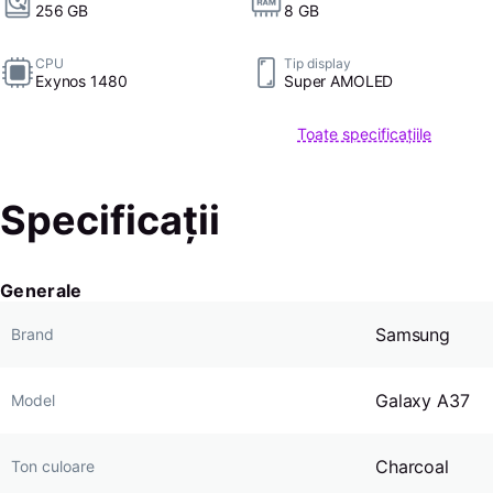
256 GB
8 GB
CPU
Tip display
Exynos 1480
Super AMOLED
Toate specificațiile
Specificații
Generale
Samsung
Brand
Galaxy A37
Model
Charcoal
Ton culoare