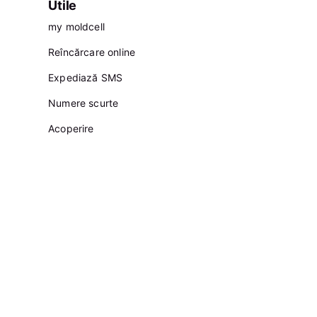
Utile
my moldcell
Reîncărcare online
Expediază SMS
Numere scurte
Acoperire