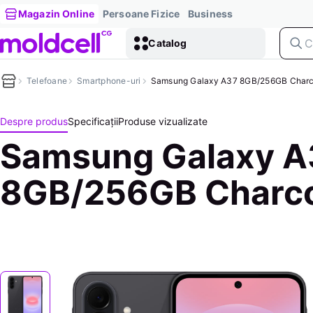
Magazin Online
Persoane Fizice
Business
Catalog
Telefoane
Smartphone-uri
Samsung Galaxy A37 8GB/256GB Charc
Despre produs
Specificații
Produse vizualizate
Samsung Galaxy A
8GB/256GB Charco