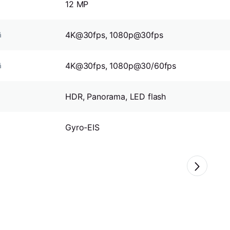
12 MP
4K@30fps, 1080p@30fps
ă
4K@30fps, 1080p@30/60fps
ă
HDR, Panorama, LED flash
Gyro-EIS