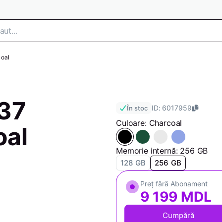
oal
37
ID: 6017959
În stoc
Culoare: Charcoal
al
Memorie internă: 256 GB
128 GB
256 GB
Preț fără Abonament
9 199 MDL
Cumpără