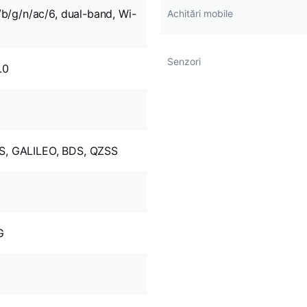
/b/g/n/ac/6, dual-band, Wi-
Achitări mobile
Senzori
.0
, GALILEO, BDS, QZSS
G