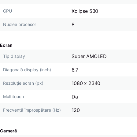
Xclipse 530
GPU
8
Nuclee procesor
Ecran
Super AMOLED
Tip display
6.7
Diagonală display (inch)
1080 x 2340
Rezoluție ecran (px)
Da
Multitouch
120
Frecvență împrospătare (Hz)
Cameră