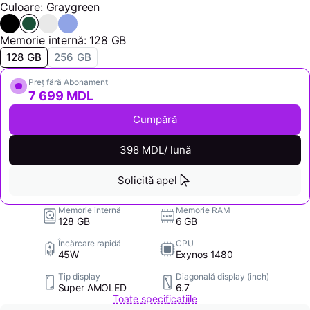
Culoare: Graygreen
Memorie internă: 128 GB
128 GB
256 GB
Preț fără Abonament
7 699 MDL
Cumpără
398 MDL/ lună
Solicită apel
Memorie internă
Memorie RAM
128 GB
6 GB
Încărcare rapidă
CPU
45W
Exynos 1480
Tip display
Diagonală display (inch)
Super AMOLED
6.7
Toate specificațiile