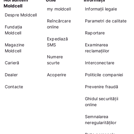
Moldcell
my moldcell
Informații legale
Despre Moldcell
Reîncărcare
Parametri de calitate
Fundația
online
Moldcell
Raportare
Expediază
Magazine
SMS
Examinarea
Moldcell
reclamațiilor
Numere
Carieră
scurte
Interconectare
Dealer
Acoperire
Politicile companiei
Contacte
Prevenire fraudă
Ghidul securității
online
Semnalarea
neregularităților