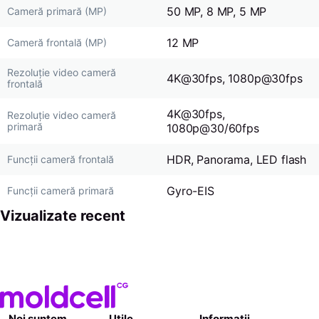
50 MP, 8 MP, 5 MP
Cameră primară (MP)
12 MP
Cameră frontală (MP)
Rezoluție video сameră
4K@30fps, 1080p@30fps
frontală
4K@30fps,
Rezoluție video cameră
primară
1080p@30/60fps
HDR, Panorama, LED flash
Funcții cameră frontală
Gyro-EIS
Funcții cameră primară
Vizualizate recent
Noi suntem
Utile
Informații