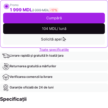
Promo
1 999 MDL
2 399 MDL
-17%
Cumpără
104 MDL/ lună
Solicită apel
Toate specificațiile
Livrare rapidă și gratuită în toată țara
Returnarea gratuită a mărfurilor
Verificarea comenzii la livrare
Garanție oficială de 24 de luni
Specificații