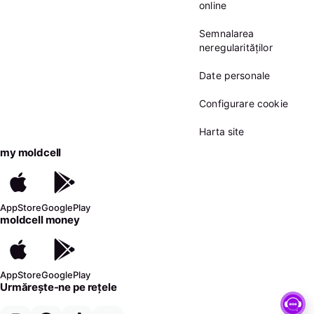
online
Semnalarea
neregularităților
Date personale
Configurare cookie
Harta site
my moldcell
AppStore
GooglePlay
moldcell money
AppStore
GooglePlay
Urmărește-ne pe rețele