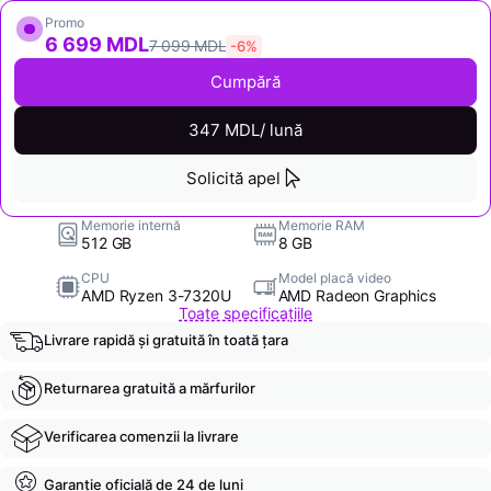
Promo
6 699 MDL
7 099 MDL
-6%
Cumpără
347 MDL/ lună
Solicită apel
Memorie internă
Memorie RAM
512 GB
8 GB
CPU
Model placă video
AMD Ryzen 3-7320U
AMD Radeon Graphics
Toate specificațiile
Livrare rapidă și gratuită în toată țara
Returnarea gratuită a mărfurilor
Verificarea comenzii la livrare
Garanție oficială de 24 de luni