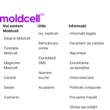
Noi suntem
Utile
Informații
Moldcell
my moldcell
Informații legale
Despre Moldcell
Reîncărcare
Parametri de calitate
Fundația
online
Moldcell
Raportare
Expediază
Magazine
SMS
Examinarea
Moldcell
reclamațiilor
Numere
Carieră
scurte
Interconectare
Dealer
Acoperire
Politicile companiei
Contacte
Prevenire fraudă
Ghidul securității