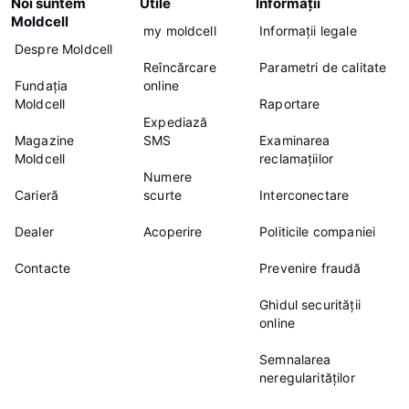
Noi suntem
Utile
Informații
Moldcell
my moldcell
Informații legale
Despre Moldcell
Reîncărcare
Parametri de calitate
Fundația
online
Moldcell
Raportare
Expediază
Magazine
SMS
Examinarea
Moldcell
reclamațiilor
Numere
Carieră
scurte
Interconectare
Dealer
Acoperire
Politicile companiei
Contacte
Prevenire fraudă
Ghidul securității
online
Semnalarea
neregularităților