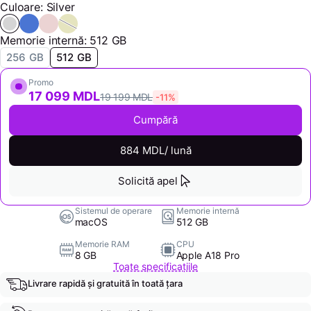
Culoare: Silver
Memorie internă: 512 GB
256 GB
512 GB
Promo
17 099 MDL
19 199 MDL
-11%
Cumpără
884 MDL/ lună
Solicită apel
Sistemul de operare
Memorie internă
macOS
512 GB
Memorie RAM
CPU
8 GB
Apple A18 Pro
Toate specificațiile
Livrare rapidă și gratuită în toată țara