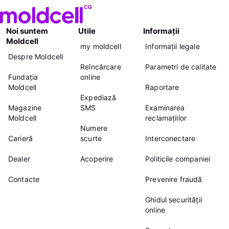
Noi suntem
Utile
Informații
Moldcell
my moldcell
Informații legale
Despre Moldcell
Reîncărcare
Parametri de calitate
Fundația
online
Moldcell
Raportare
Expediază
Magazine
SMS
Examinarea
Moldcell
reclamațiilor
Numere
Carieră
scurte
Interconectare
Dealer
Acoperire
Politicile companiei
Contacte
Prevenire fraudă
Ghidul securității
online