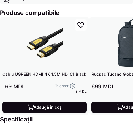
Produse compatibile
Cablu UGREEN HDMI 4K 1.5M HD101 Black
Rucsac Tucano Global
169 MDL
699 MDL
În credit
9 MDL
Adaugă în coș
Adau
Specificații