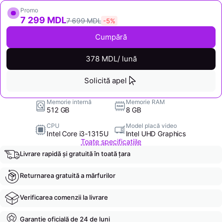
Promo
7 299 MDL
7 699 MDL
-5%
Cumpără
378 MDL/ lună
Solicită apel
Memorie internă
Memorie RAM
512 GB
8 GB
CPU
Model placă video
Intel Core i3-1315U
Intel UHD Graphics
Toate specificațiile
Livrare rapidă și gratuită în toată țara
Returnarea gratuită a mărfurilor
Verificarea comenzii la livrare
Garanție oficială de 24 de luni