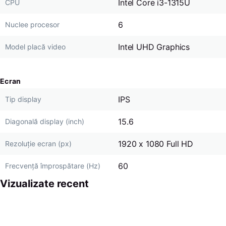
Intel Core i3-1315U
CPU
6
Nuclee procesor
Intel UHD Graphics
Model placă video
Ecran
IPS
Tip display
15.6
Diagonală display (inch)
1920 x 1080 Full HD
Rezoluție ecran (px)
60
Frecvență împrospătare (Hz)
Vizualizate recent