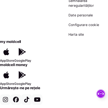
Semnalarea
neregularităților
Date personale
Configurare cookie
Harta site
my moldcell
AppStore
GooglePlay
moldcell money
AppStore
GooglePlay
Urmărește-ne pe rețele