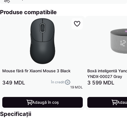
Produse compatibile
Mouse fără fir Xiaomi Mouse 3 Black
Boxă inteligentă Yand
YNDX-00027 Gray
349 MDL
3 599 MDL
În credit
19 MDL
Adaugă în coș
Adau
Specificații