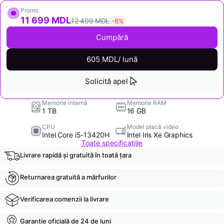
Promo
11 699 MDL
12 499 MDL
-6%
Cumpără
605 MDL/ lună
Solicită apel
Memorie internă
Memorie RAM
1 TB
16 GB
CPU
Model placă video
Intel Core i5-13420H
Intel Iris Xe Graphics
Toate specificațiile
Livrare rapidă și gratuită în toată țara
Returnarea gratuită a mărfurilor
Verificarea comenzii la livrare
Garanție oficială de 24 de luni