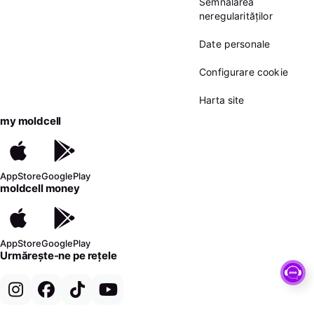
Semnalarea
neregularităților
Date personale
Configurare cookie
Harta site
my moldcell
AppStore
GooglePlay
moldcell money
AppStore
GooglePlay
Urmărește-ne pe rețele