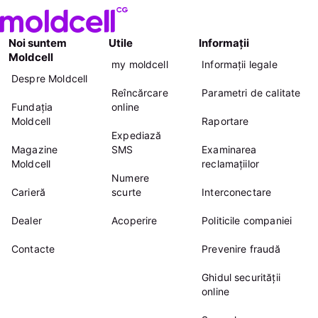
Noi suntem
Utile
Informații
Moldcell
my moldcell
Informații legale
Despre Moldcell
Reîncărcare
Parametri de calitate
Fundația
online
Moldcell
Raportare
Expediază
Magazine
SMS
Examinarea
Moldcell
reclamațiilor
Numere
Carieră
scurte
Interconectare
Dealer
Acoperire
Politicile companiei
Contacte
Prevenire fraudă
Ghidul securității
online