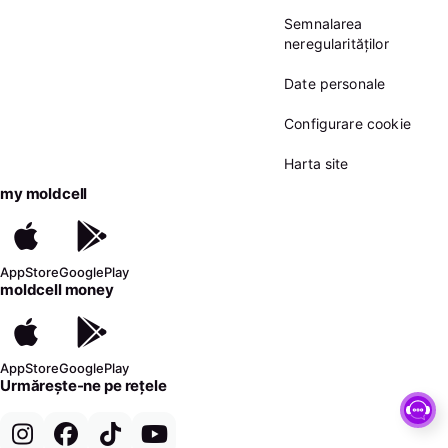
Semnalarea
neregularităților
Date personale
Configurare cookie
Harta site
my moldcell
AppStore
GooglePlay
moldcell money
AppStore
GooglePlay
Urmărește-ne pe rețele