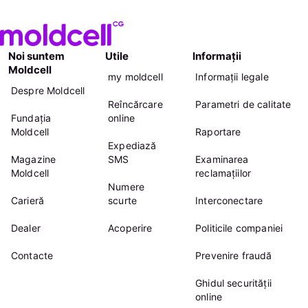
Noi suntem
Utile
Informații
Moldcell
my moldcell
Informații legale
Despre Moldcell
Reîncărcare
Parametri de calitate
Fundația
online
Moldcell
Raportare
Expediază
Magazine
SMS
Examinarea
Moldcell
reclamațiilor
Numere
Carieră
scurte
Interconectare
Dealer
Acoperire
Politicile companiei
Contacte
Prevenire fraudă
Ghidul securității
online