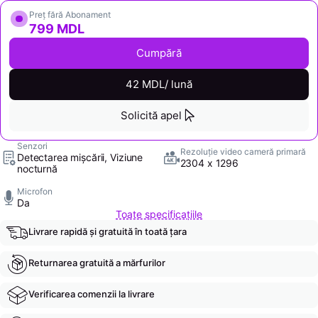
Preț fără Abonament
799 MDL
Cumpără
42 MDL/ lună
Solicită apel
Senzori
Rezoluție video cameră primară
Detectarea mișcării, Viziune
2304 x 1296
nocturnă
Microfon
Da
Toate specificațiile
Livrare rapidă și gratuită în toată țara
Returnarea gratuită a mărfurilor
Verificarea comenzii la livrare