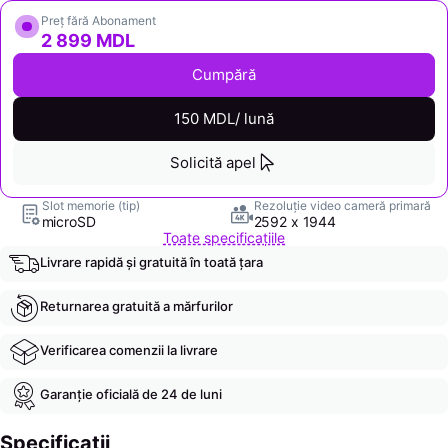
Preț fără Abonament
2 899 MDL
Cumpără
150 MDL/ lună
Solicită apel
Slot memorie (tip)
Rezoluție video cameră primară
microSD
2592 x 1944
Toate specificațiile
Livrare rapidă și gratuită în toată țara
Returnarea gratuită a mărfurilor
Verificarea comenzii la livrare
Garanție oficială de 24 de luni
Specificații