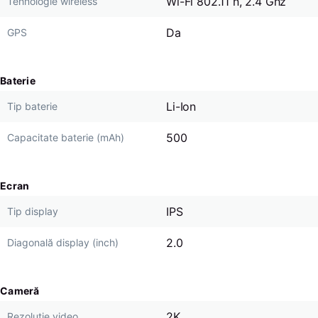
Wi-Fi 802.11 n, 2.4 Ghz
Tehnologie wireless
Da
GPS
Baterie
Li-Ion
Tip baterie
500
Capacitate baterie (mAh)
Ecran
IPS
Tip display
2.0
Diagonală display (inch)
Cameră
2K
Rezoluție video