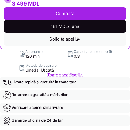
3 499 MDL
Cumpără
181 MDL/ lună
Solicită apel
Autonomie
Capacitate colectare (l)
120 min
0.3
Metoda de aspirare
Umedă, Uscată
Toate specificațiile
Livrare rapidă și gratuită în toată țara
Returnarea gratuită a mărfurilor
Verificarea comenzii la livrare
Garanție oficială de 24 de luni