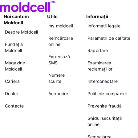
Noi suntem
Utile
Informații
Moldcell
my moldcell
Informații legale
Despre Moldcell
Reîncărcare
Parametri de calitate
Fundația
online
Moldcell
Raportare
Expediază
Magazine
SMS
Examinarea
Moldcell
reclamațiilor
Numere
Carieră
scurte
Interconectare
Dealer
Acoperire
Politicile companiei
Contacte
Prevenire fraudă
Ghidul securității
online
Semnalarea