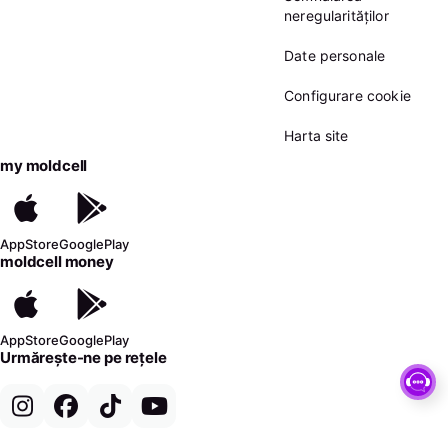
neregularităților
Date personale
Configurare cookie
Harta site
my moldcell
AppStore
GooglePlay
moldcell money
AppStore
GooglePlay
Urmărește-ne pe rețele