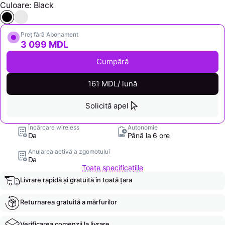
Culoare: Black
Preț fără Abonament
3 099 MDL
Cumpără
161 MDL/ lună
Solicită apel
Încărcare wireless
Autonomie
Da
Până la 6 ore
Anularea activă a zgomotului
Da
Toate specificațiile
Livrare rapidă și gratuită în toată țara
Returnarea gratuită a mărfurilor
Verificarea comenzii la livrare