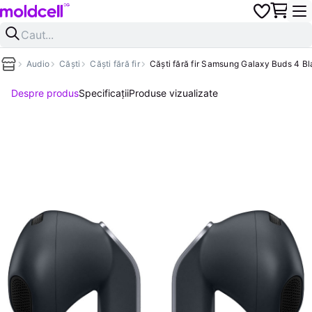
Audio
Căști
Căști fără fir
Căști fără fir Samsung Galaxy Buds 4 B
Despre produs
Specificații
Produse vizualizate