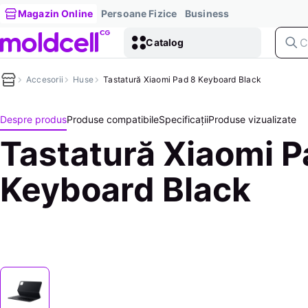
Magazin Online
Persoane Fizice
Business
Catalog
Accesorii
Huse
Tastatură Xiaomi Pad 8 Keyboard Black
Despre produs
Produse compatibile
Specificații
Produse vizualizate
Tastatură Xiaomi P
Keyboard Black