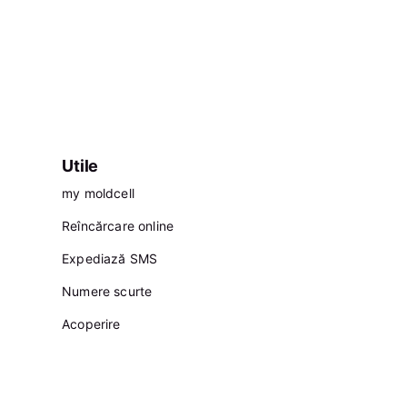
Utile
my moldcell
Reîncărcare online
Expediază SMS
Numere scurte
Acoperire