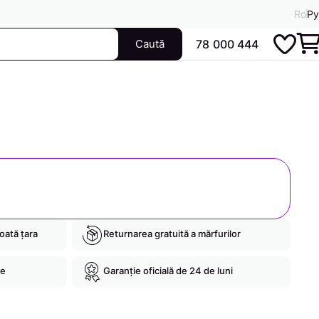
Ro
Ру
Caută
78 000 444
toată țara
Returnarea gratuită a mărfurilor
re
Garanție oficială de 24 de luni