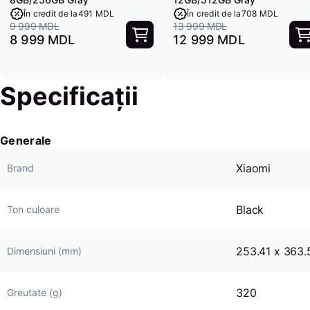
În credit de la
491 MDL
În credit de la
708 MDL
9 999 MDL
13 999 MDL
8 999 MDL
12 999 MDL
Specificații
Generale
Xiaomi
Brand
Black
Ton culoare
253.41 x 363.
Dimensiuni (mm)
320
Greutate (g)