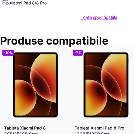
Xiaomi Pad 8/8 Pro
Toate specificațiile
Produse compatibile
-10%
-7%
Tabletă Xiaomi Pad 8
Tabletă Xiaomi Pad 8 Pro
8GB/256GB Gray
12GB/512GB Gray