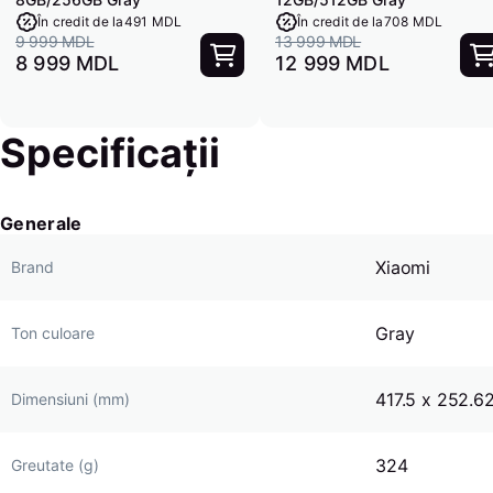
În credit de la
491 MDL
În credit de la
708 MDL
9 999 MDL
13 999 MDL
8 999 MDL
12 999 MDL
Specificații
Generale
Xiaomi
Brand
Gray
Ton culoare
417.5 x 252.62
Dimensiuni (mm)
324
Greutate (g)