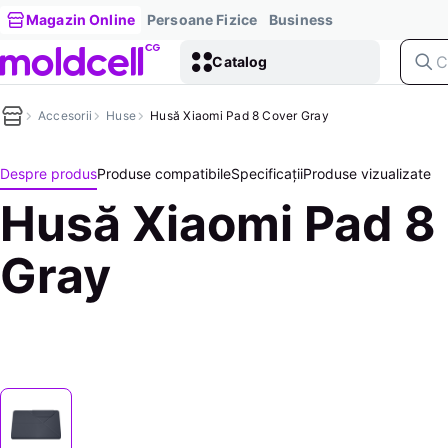
Magazin Online
Persoane Fizice
Business
Catalog
Accesorii
Huse
Husă Xiaomi Pad 8 Cover Gray
Despre produs
Produse compatibile
Specificații
Produse vizualizate
Husă Xiaomi Pad 8
Gray