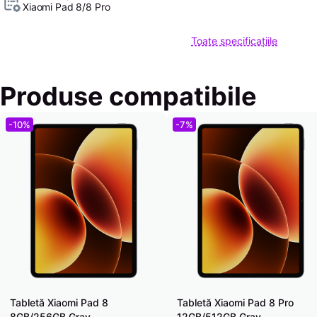
Xiaomi Pad 8/8 Pro
Toate specificațiile
Produse compatibile
-10%
-7%
Tabletă Xiaomi Pad 8
Tabletă Xiaomi Pad 8 Pro
8GB/256GB Gray
12GB/512GB Gray