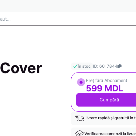
 Cover
ID: 6017844
În stoc
Preț fără Abonament
599 MDL
Cumpără
Livrare rapidă și gratuită în 
Verificarea comenzii la livra