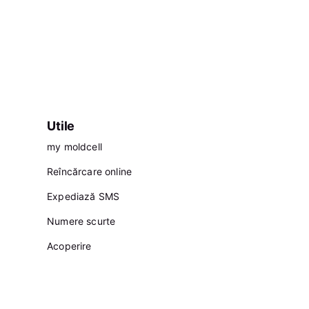
Utile
my moldcell
Reîncărcare online
Expediază SMS
Numere scurte
Acoperire