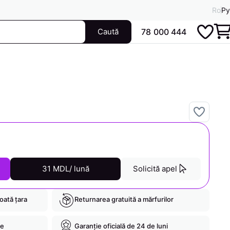
Ro
Ру
Caută
78 000 444
31 MDL/ lună
Solicită apel
toată țara
Returnarea gratuită a mărfurilor
re
Garanție oficială de 24 de luni