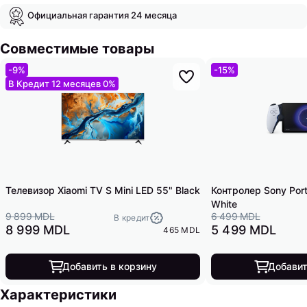
Официальная гарантия 24 месяца
Совместимые товары
-9%
-15%
В Кредит 12 месяцев 0%
Телевизор Xiaomi TV S Mini LED 55" Black
Контролер Sony Port
White
9 899 MDL
6 499 MDL
В кредит
8 999 MDL
5 499 MDL
465 MDL
Добавить в корзину
Добавит
Характеристики