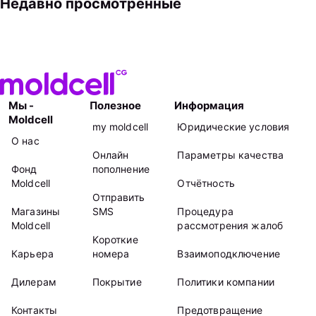
Недавно просмотренные
Мы -
Полезное
Информация
Moldcell
my moldcell
Юридические условия
О нас
Онлайн
Параметры качества
Фонд
пополнение
Moldcell
Отчётность
Отправить
Магазины
SMS
Процедура
Moldcell
рассмотрения жалоб
Kороткие
Карьера
номера
Взаимоподключение
Дилерам
Покрытие
Политики компании
Контакты
Предотвращение