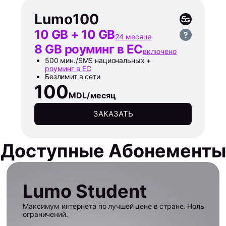
Lumo
100
10 GB + 10 GB
24 месяца
8 GB роуминг в ЕС
включено
500 мин./SMS национальных +
роуминг в ЕС
Безлимит в сети
100
MDL/месяц
ЗАКАЗАТЬ
Доступные Абонементы
Lumo Student
Максимум интернета по лучшей цене в стране. Ноль
ограничений.