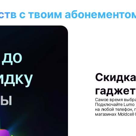
тв с твоим абонементо
Скидка
гадже
Самое время выбрат
Подключайте Lumo 1
на любой телефон, 
магазинах Moldcell 