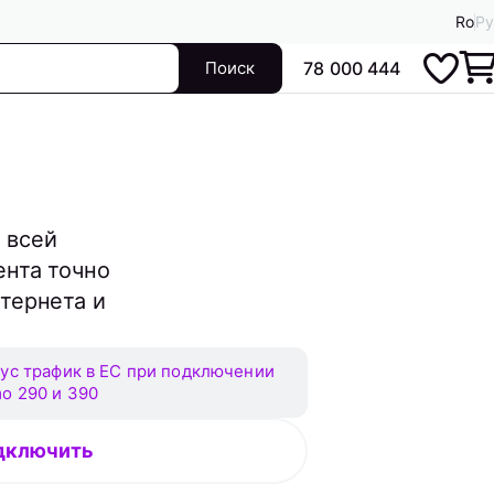
Ro
Ру
Поиск
78 000 444
 всей
ента точно
нтернета и
ус трафик в ЕС при подключении
o 290 и 390
дключить