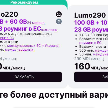
Рекомендуем
mo
220
Lumo
290
B + 60 GB
100 GB + 1
24 месяца
B роуминг в ЕС
23 GB роум
включено
имит мин / SMS национальных +
1 GB + 30 мин Р
инг в ЕС
Безлимит мин / 
имит в сети
роуминг в ЕС
мин.
международных ЕС + Украина
Безлимит в сети
ин.
международных
500 мин.
междун
50 мин.
междуна
DL/месяц
290 MDL/месяц
0
160
MDL/месяц
MDL/ме
ЗАКАЗАТЬ
ЗА
е более доступный вар