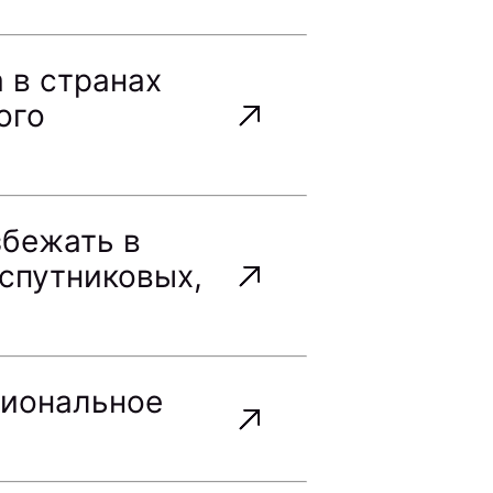
 в странах
ого
збежать в
(спутниковых,
гиональное