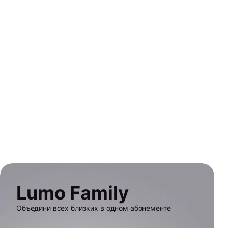
Lumo Family
Объедини всех близких в одном абонементе