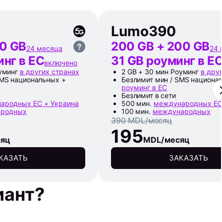
Lumo
390
00 GB
200 GB + 200 GB
24 месяца
24 
инг в ЕС
31 GB роуминг в Е
включено
оуминг
в других странах
2 GB + 30 мин Роуминг
в дру
SMS национальных +
Безлимит мин / SMS национа
роуминг в ЕС
Безлимит в сети
ародных ЕС + Украина
500 мин.
международных ЕС
родных
100 мин.
международных
390 MDL/месяц
195
сяц
MDL/месяц
КАЗАТЬ
ЗАКАЗАТЬ
иант?