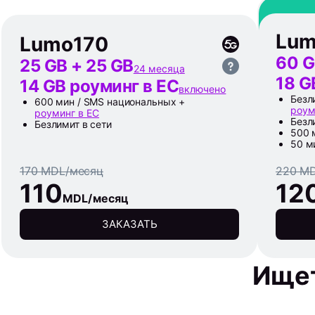
Lu
Lumo
170
60 G
25 GB + 25 GB
24 месяца
18 G
14 GB роуминг в ЕС
включено
Безл
600 мин / SMS национальных +
роум
роуминг в ЕС
Безл
Безлимит в сети
500 
50 м
170 MDL/месяц
220 M
110
12
MDL/месяц
ЗАКАЗАТЬ
Ищет